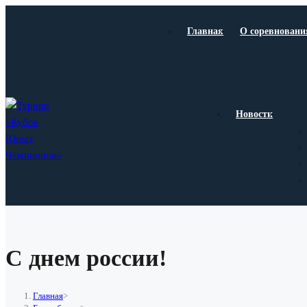
Перейти
к
Главная
О соревновани
содержимому
Новости
С днем россии!
Главная
>