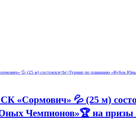
е СК «Сормович» 💦 (25 м) сост
 Юных Чемпионов»🏆 на при