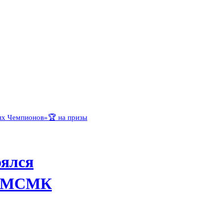
оялся
зы МСМК